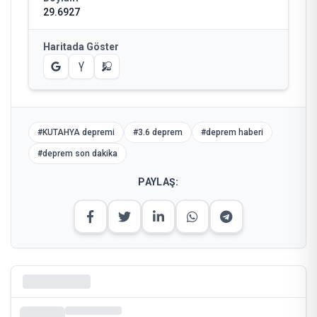
29.6927
Haritada Göster
#
KUTAHYA depremi
#
3.6 deprem
#
deprem haberi
#
deprem son dakika
PAYLAŞ: