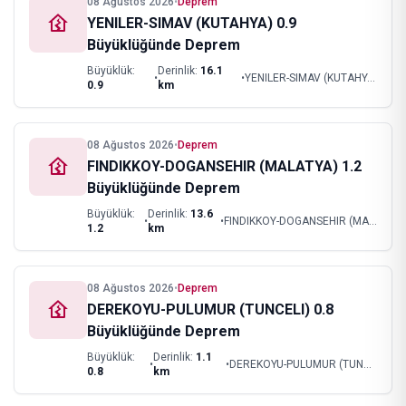
08 Ağustos 2026
•
Deprem
YENILER-SIMAV (KUTAHYA) 0.9
Büyüklüğünde Deprem
Büyüklük:
Derinlik:
16.1
•
•
YENILER-SIMAV (KUTAHYA)
0.9
km
08 Ağustos 2026
•
Deprem
FINDIKKOY-DOGANSEHIR (MALATYA) 1.2
Büyüklüğünde Deprem
Büyüklük:
Derinlik:
13.6
•
•
FINDIKKOY-DOGANSEHIR (MALATYA)
1.2
km
08 Ağustos 2026
•
Deprem
DEREKOYU-PULUMUR (TUNCELI) 0.8
Büyüklüğünde Deprem
Büyüklük:
Derinlik:
1.1
•
•
DEREKOYU-PULUMUR (TUNCELI)
0.8
km