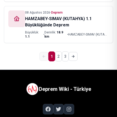
08 Ağustos 2026
•
Deprem
HAMZABEY-SIMAV (KUTAHYA) 1.1
Büyüklüğünde Deprem
Büyüklük:
Derinlik:
18.9
•
•
HAMZABEY-SIMAV (KUTAHYA)
1.1
km
1
2
3
Deprem Wiki - Türkiye