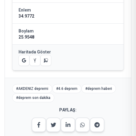
Enlem
34.9772
Boylam
25.9548
Haritada Göster
#
AKDENIZ depremi
#
4.6 deprem
#
deprem haberi
#
deprem son dakika
PAYLAŞ: