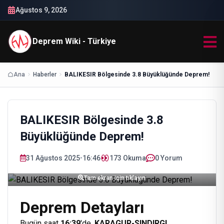
Ağustos 9, 2026
Deprem Wiki - Türkiye
Ana
Haberler
BALIKESIR Bölgesinde 3.8 Büyüklüğünde Deprem!
BALIKESIR Bölgesinde 3.8
Büyüklüğünde Deprem!
31 Ağustos 2025
•
16:46
173
Okuma
0 Yorum
Tam ekran için tıklayın
Deprem Detayları
Bugün saat
16:39
'de,
KARAGUR-SINDIRGI