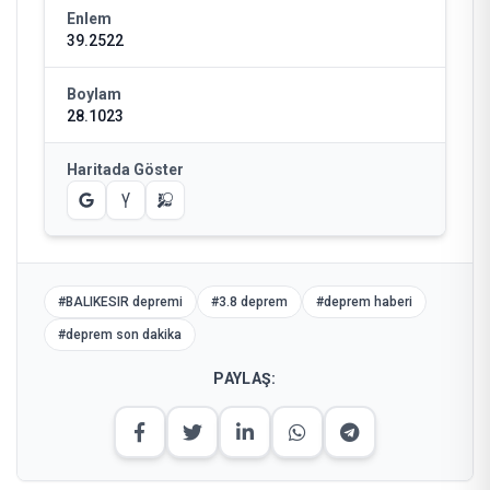
Enlem
39.2522
Boylam
28.1023
Haritada Göster
#
BALIKESIR depremi
#
3.8 deprem
#
deprem haberi
#
deprem son dakika
PAYLAŞ: