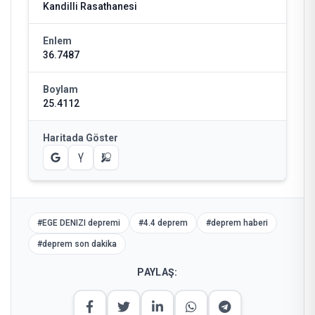
Kandilli Rasathanesi
Enlem
36.7487
Boylam
25.4112
Haritada Göster
#
EGE DENIZI depremi
#
4.4 deprem
#
deprem haberi
#
deprem son dakika
PAYLAŞ: