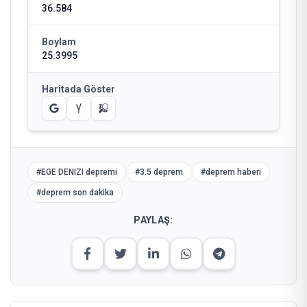
36.584
Boylam
25.3995
Haritada Göster
#
EGE DENIZI depremi
#
3.5 deprem
#
deprem haberi
#
deprem son dakika
PAYLAŞ: