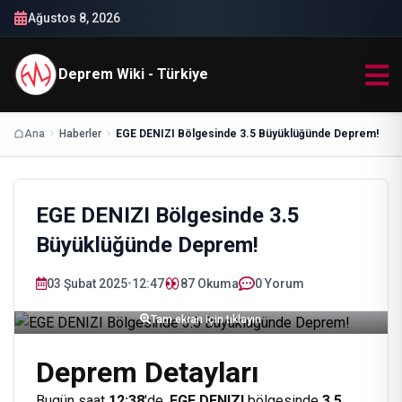
Ağustos 8, 2026
Deprem Wiki - Türkiye
Ana
Haberler
EGE DENIZI Bölgesinde 3.5 Büyüklüğünde Deprem!
EGE DENIZI Bölgesinde 3.5
Büyüklüğünde Deprem!
03 Şubat 2025
•
12:47
87
Okuma
0 Yorum
Tam ekran için tıklayın
Deprem Detayları
Bugün saat
12:38
'de,
EGE DENIZI
bölgesinde
3.5