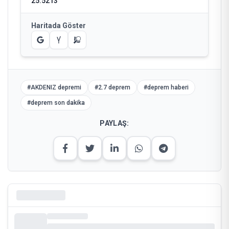
25.5213
Haritada Göster
#
AKDENIZ depremi
#
2.7 deprem
#
deprem haberi
#
deprem son dakika
PAYLAŞ: