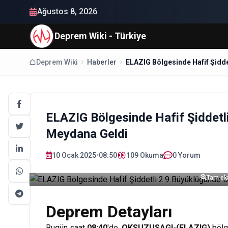
Ağustos 8, 2026
Deprem Wiki - Türkiye
Deprem Wiki
Haberler
ELAZIG Bölgesinde Hafif Şiddet
Meydana Geldi
10 Ocak 2025
•
08:50
109
Okuma
0 Yorum
Tam ekr
Deprem Detayları
Bugün saat
08:40
'de,
OKSUZUSAGI-(ELAZIG)
bölge