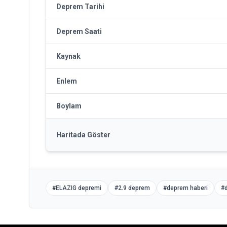
Deprem Tarihi
Deprem Saati
Kaynak
Enlem
Boylam
Haritada Göster
#
ELAZIG depremi
#
2.9 deprem
#
deprem haberi
#