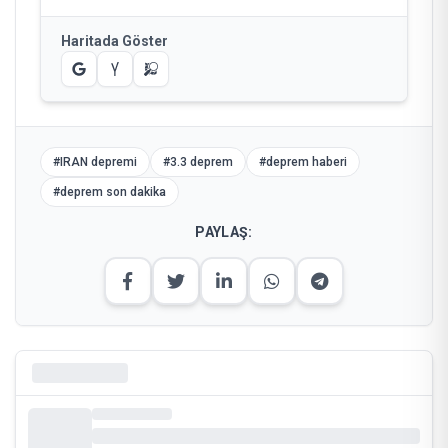
Haritada Göster
#
IRAN depremi
#
3.3 deprem
#
deprem haberi
#
deprem son dakika
PAYLAŞ: