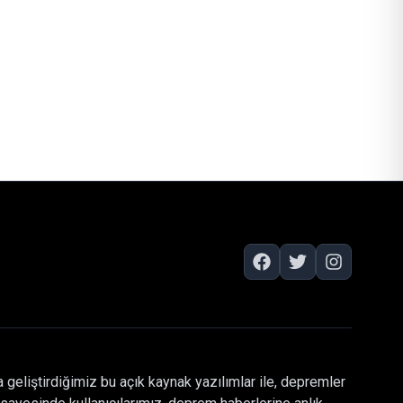
 geliştirdiğimiz bu açık kaynak yazılımlar ile, depremler