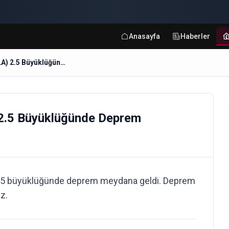
Anasayfa
Haberler
CAYHISAR-KOYCEGIZ (MUGLA) 2.5 Büyüklüğünde Deprem
.5 Büyüklüğünde Deprem
5 büyüklüğünde deprem meydana geldi. Deprem
iz.