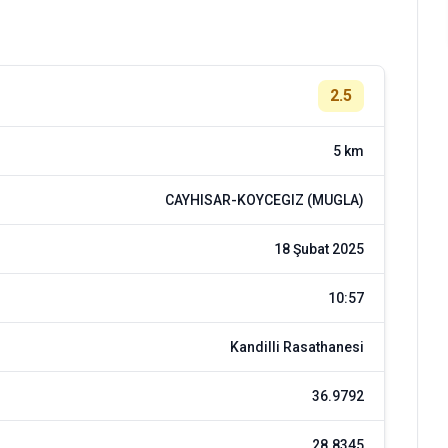
2.5
5 km
CAYHISAR-KOYCEGIZ (MUGLA)
18 Şubat 2025
10:57
Kandilli Rasathanesi
36.9792
28.8345