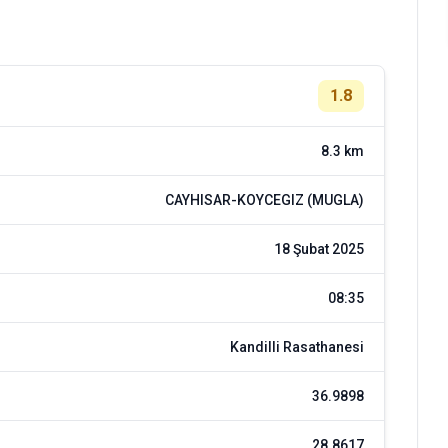
1.8
8.3 km
CAYHISAR-KOYCEGIZ (MUGLA)
18 Şubat 2025
08:35
Kandilli Rasathanesi
36.9898
28.8617