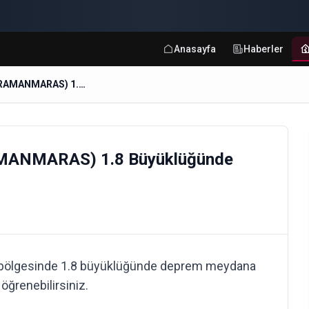
Anasayfa
Haberler
EVCIHUYUK-ELBISTAN (KAHRAMANMARAS) 1.8 Büyüklüğünde Deprem
ANMARAS) 1.8 Büyüklüğünde
lgesinde 1.8 büyüklüğünde deprem meydana
öğrenebilirsiniz.