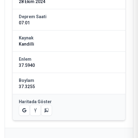
28 Ekim 2024
Deprem Saati
07:01
Kaynak
Kandilli
Enlem
37.5940
Boylam
37.3255
Haritada Göster