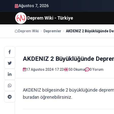
Ağustos 7, 2026
Deprem Wiki - Türkiye
Deprem Wiki
Depremler
AKDENIZ 2 Büyüklüğünde D
AKDENIZ 2 Büyüklüğünde Depre
17 Ağustos 2024
•
17:23
50
Okuma
0 Yorum
AKDENIZ bölgesinde 2 büyüklüğünde deprem m
buradan öğrenebilirsiniz.