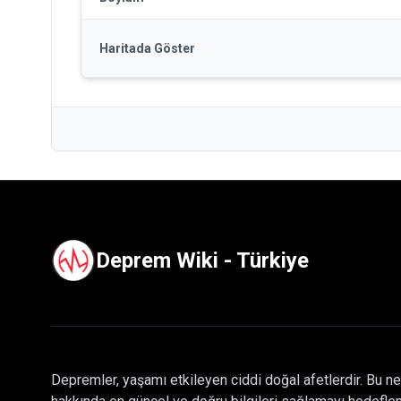
Haritada Göster
Deprem Wiki - Türkiye
Depremler, yaşamı etkileyen ciddi doğal afetlerdir. Bu ne