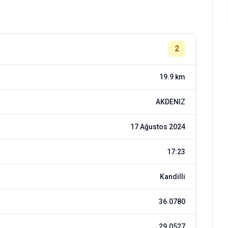
2
19.9 km
AKDENIZ
17 Ağustos 2024
17:23
Kandilli
36.0780
29.0527