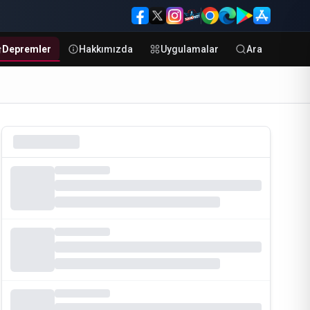
Depremler
Hakkımızda
Uygulamalar
Ara