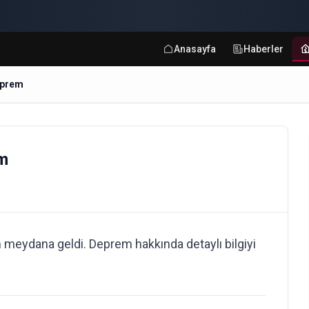
Anasayfa
Haberler
eprem
m
eydana geldi. Deprem hakkında detaylı bilgiyi