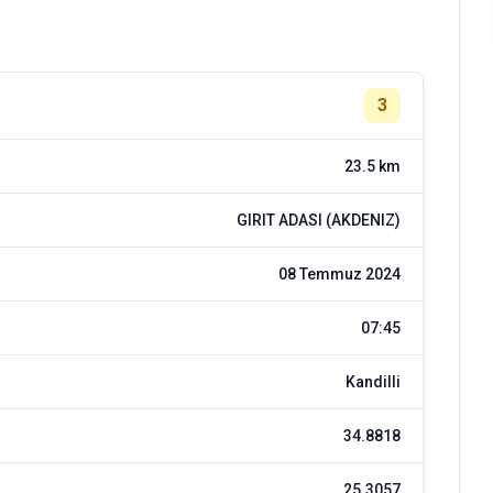
3
23.5 km
GIRIT ADASI (AKDENIZ)
08 Temmuz 2024
07:45
Kandilli
34.8818
25.3057