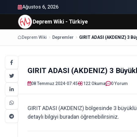
Ağustos 6, 2026
Deprem Wiki - Türkiye
Deprem Wiki
Depremler
GIRIT ADASI (AKDENIZ) 3 B
GIRIT ADASI (AKDENIZ) 3 Büyük
08 Temmuz 2024
•
07:45
122
Okuma
0 Yorum
GIRIT ADASI (AKDENIZ) bölgesinde 3 büyükl
detaylı bilgiyi buradan öğrenebilirsiniz.