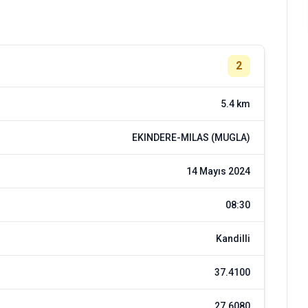
2
5.4 km
EKINDERE-MILAS (MUGLA)
14 Mayıs 2024
08:30
Kandilli
37.4100
27.6080