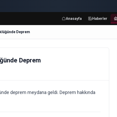
Anasayfa
Haberler
üklüğünde Deprem
üğünde Deprem
ünde deprem meydana geldi. Deprem hakkında