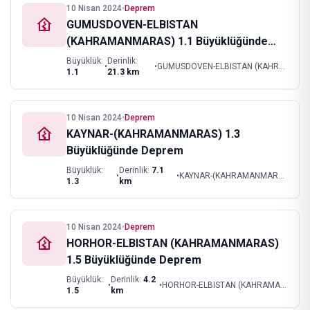
10 Nisan 2024
•
Deprem
GUMUSDOVEN-ELBISTAN
(KAHRAMANMARAS) 1.1 Büyüklüğünde
Deprem
Büyüklük:
Derinlik:
•
•
GUMUSDOVEN-ELBISTAN (KAHRAMANMARAS)
1.1
21.3
km
10 Nisan 2024
•
Deprem
KAYNAR-(KAHRAMANMARAS) 1.3
Büyüklüğünde Deprem
Büyüklük:
Derinlik:
7.1
•
•
KAYNAR-(KAHRAMANMARAS)
1.3
km
10 Nisan 2024
•
Deprem
HORHOR-ELBISTAN (KAHRAMANMARAS)
1.5 Büyüklüğünde Deprem
Büyüklük:
Derinlik:
4.2
•
•
HORHOR-ELBISTAN (KAHRAMANMARAS)
1.5
km