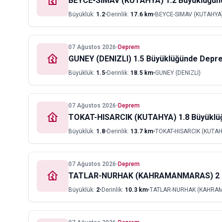
BEYCE-SIMAV (KUTAHYA) 1.2 Büyüklüğü
Büyüklük:
1.2
•
Derinlik:
17.6
km
•
BEYCE-SIMAV (KUTAHYA
07 Ağustos 2026
•
Deprem
GUNEY (DENIZLI) 1.5 Büyüklüğünde Depr
Büyüklük:
1.5
•
Derinlik:
18.5
km
•
GUNEY (DENIZLI)
07 Ağustos 2026
•
Deprem
TOKAT-HISARCIK (KUTAHYA) 1.8 Büyükl
Büyüklük:
1.8
•
Derinlik:
13.7
km
•
TOKAT-HISARCIK (KUTAH
07 Ağustos 2026
•
Deprem
TATLAR-NURHAK (KAHRAMANMARAS) 2 B
Büyüklük:
2
•
Derinlik:
10.3
km
•
TATLAR-NURHAK (KAHRA