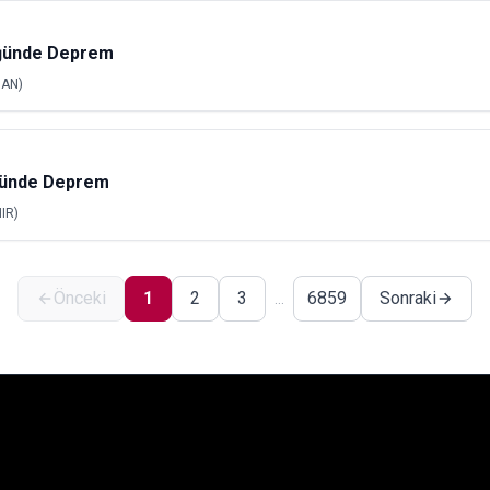
ğünde Deprem
AN)
ğünde Deprem
IR)
Önceki
1
2
3
6859
Sonraki
...