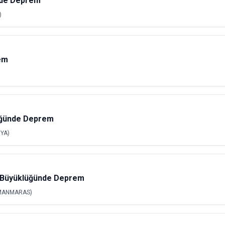
nde Deprem
)
em
üğünde Deprem
YA)
üyüklüğünde Deprem
MANMARAS)