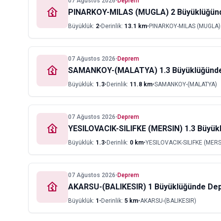
07 Ağustos 2026
•
Deprem
PINARKOY-MILAS (MUGLA) 2 Büyüklüğü
Büyüklük:
2
•
Derinlik:
13.1
km
•
PINARKOY-MILAS (MUGLA)
07 Ağustos 2026
•
Deprem
SAMANKOY-(MALATYA) 1.3 Büyüklüğünd
Büyüklük:
1.3
•
Derinlik:
11.8
km
•
SAMANKOY-(MALATYA)
07 Ağustos 2026
•
Deprem
YESILOVACIK-SILIFKE (MERSIN) 1.3 Büyü
Büyüklük:
1.3
•
Derinlik:
0
km
•
YESILOVACIK-SILIFKE (MERS
07 Ağustos 2026
•
Deprem
AKARSU-(BALIKESIR) 1 Büyüklüğünde De
Büyüklük:
1
•
Derinlik:
5
km
•
AKARSU-(BALIKESIR)