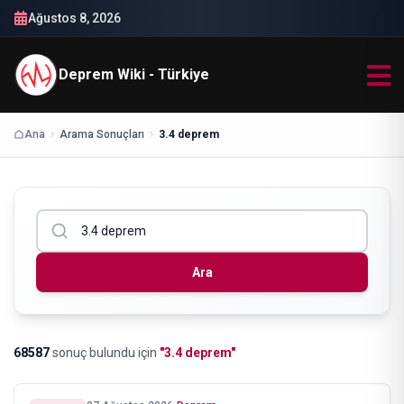
Ağustos 8, 2026
Deprem Wiki - Türkiye
Ana
Arama Sonuçları
3.4 deprem
Ara
68587
sonuç bulundu
için
"
3.4 deprem
"