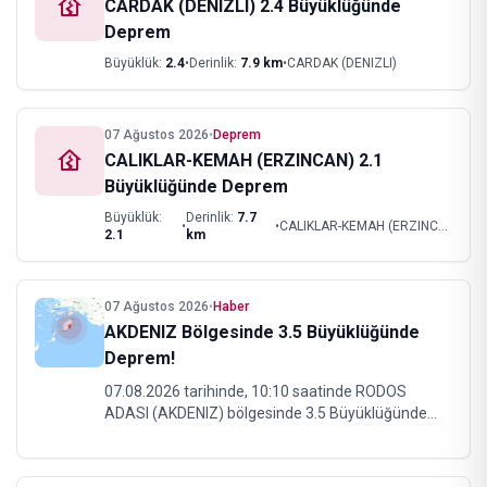
CARDAK (DENIZLI) 2.4 Büyüklüğünde
Deprem
Büyüklük:
2.4
•
Derinlik:
7.9
km
•
CARDAK (DENIZLI)
07 Ağustos 2026
•
Deprem
CALIKLAR-KEMAH (ERZINCAN) 2.1
Büyüklüğünde Deprem
Büyüklük:
Derinlik:
7.7
•
•
CALIKLAR-KEMAH (ERZINCAN)
2.1
km
07 Ağustos 2026
•
Haber
AKDENIZ Bölgesinde 3.5 Büyüklüğünde
Deprem!
07.08.2026 tarihinde, 10:10 saatinde RODOS
ADASI (AKDENIZ) bölgesinde 3.5 Büyüklüğünde
hafif bir deprem meydana geldi. Depremin derinliği
1.4 km olarak ölçüldü.