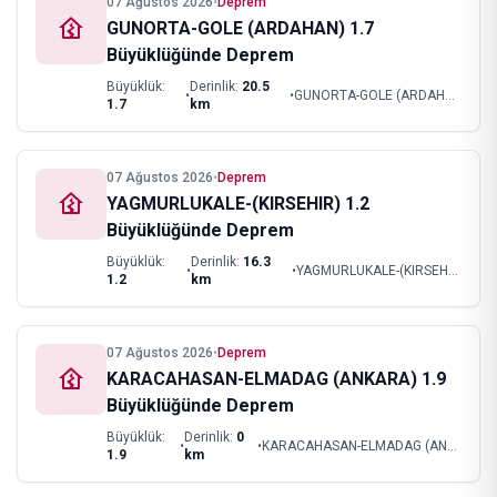
07 Ağustos 2026
•
Deprem
GUNORTA-GOLE (ARDAHAN) 1.7
Büyüklüğünde Deprem
Büyüklük:
Derinlik:
20.5
•
•
GUNORTA-GOLE (ARDAHAN)
1.7
km
07 Ağustos 2026
•
Deprem
YAGMURLUKALE-(KIRSEHIR) 1.2
Büyüklüğünde Deprem
Büyüklük:
Derinlik:
16.3
•
•
YAGMURLUKALE-(KIRSEHIR)
1.2
km
07 Ağustos 2026
•
Deprem
KARACAHASAN-ELMADAG (ANKARA) 1.9
Büyüklüğünde Deprem
Büyüklük:
Derinlik:
0
•
•
KARACAHASAN-ELMADAG (ANKARA)
1.9
km