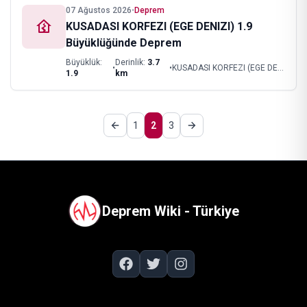
07 Ağustos 2026
•
Deprem
KUSADASI KORFEZI (EGE DENIZI) 1.9
Büyüklüğünde Deprem
Büyüklük:
Derinlik:
3.7
•
•
KUSADASI KORFEZI (EGE DENIZI)
1.9
km
1
2
3
Deprem Wiki - Türkiye